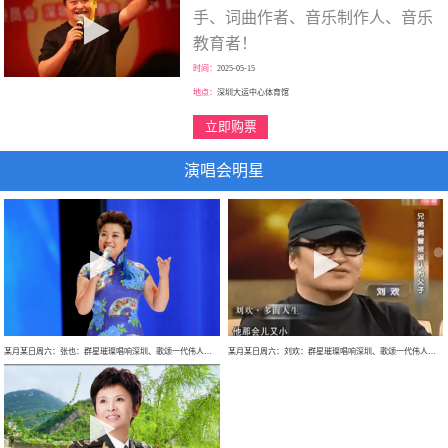
手、词曲作者、音乐制作人、音乐
教育者！
时间：
2025-05-15
地点：
深圳大运中心体育馆
立即购票
演唱会明星
某月某日周六：张也：群星璀璨唱响深圳、歌颂一代伟人、走进新时代、巡回大型演唱会！
某月某日周六：刘欢：群星璀璨唱响深圳、歌颂一代伟人、巡回大型演唱会！