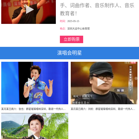
手、词曲作者、音乐制作人、音乐
教育者！
时间：
2025-05-15
地点：
深圳大运中心体育馆
立即购票
演唱会明星
某月某日周六：张也：群星璀璨唱响深圳、歌颂一代伟人、走进新时代、巡回大型演唱会！
某月某日周六：刘欢：群星璀璨唱响深圳、歌颂一代伟人、巡回大型演唱会！