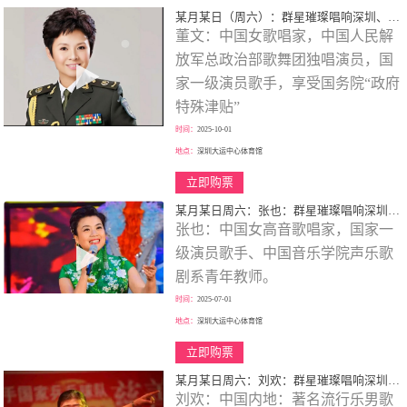
某月某日（周六）：群星璀璨唱响深圳、歌颂一代伟人、春天的故事、大型演唱会！
董文：中国女歌唱家，中国人民解
放军总政治部歌舞团独唱演员，国
家一级演员歌手，享受国务院“政府
特殊津贴”
时间：
2025-10-01
地点：
深圳大运中心体育馆
立即购票
某月某日周六：张也：群星璀璨唱响深圳、歌颂一代伟人、走进新时代、巡回大型演唱会！
张也：中国女高音歌唱家，国家一
级演员歌手、中国音乐学院声乐歌
剧系青年教师。
时间：
2025-07-01
地点：
深圳大运中心体育馆
立即购票
某月某日周六：刘欢：群星璀璨唱响深圳、歌颂一代伟人、巡回大型演唱会！
刘欢：中国内地：著名流行乐男歌