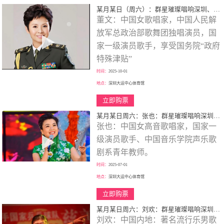
某月某日（周六）：群星璀璨唱响深圳、歌颂一代伟人、春天的故事、大型演唱会！
董文：中国女歌唱家，中国人民解
放军总政治部歌舞团独唱演员，国
家一级演员歌手，享受国务院“政府
特殊津贴”
时间：
2025-10-01
地点：
深圳大运中心体育馆
立即购票
某月某日周六：张也：群星璀璨唱响深圳、歌颂一代伟人、走进新时代、巡回大型演唱会！
张也：中国女高音歌唱家，国家一
级演员歌手、中国音乐学院声乐歌
剧系青年教师。
时间：
2025-07-01
地点：
深圳大运中心体育馆
立即购票
某月某日周六：刘欢：群星璀璨唱响深圳、歌颂一代伟人、巡回大型演唱会！
刘欢：中国内地：著名流行乐男歌