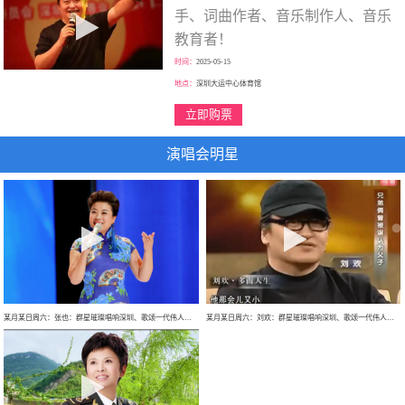
手、词曲作者、音乐制作人、音乐
教育者！
时间：
2025-05-15
地点：
深圳大运中心体育馆
立即购票
演唱会明星
某月某日周六：张也：群星璀璨唱响深圳、歌颂一代伟人、走进新时代、巡回大型演唱会！
某月某日周六：刘欢：群星璀璨唱响深圳、歌颂一代伟人、巡回大型演唱会！