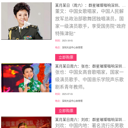
某月某日（周六）：群星璀璨唱响深圳、歌颂一代伟人、春天的故事、大型演唱会！
董文：中国女歌唱家，中国人民解
放军总政治部歌舞团独唱演员，国
家一级演员歌手，享受国务院“政府
特殊津贴”
时间：
2025-10-01
地点：
深圳大运中心体育馆
立即购票
某月某日周六：张也：群星璀璨唱响深圳、歌颂一代伟人、走进新时代、巡回大型演唱会！
张也：中国女高音歌唱家，国家一
级演员歌手、中国音乐学院声乐歌
剧系青年教师。
时间：
2025-07-01
地点：
深圳大运中心体育馆
立即购票
某月某日周六：刘欢：群星璀璨唱响深圳、歌颂一代伟人、巡回大型演唱会！
刘欢：中国内地：著名流行乐男歌