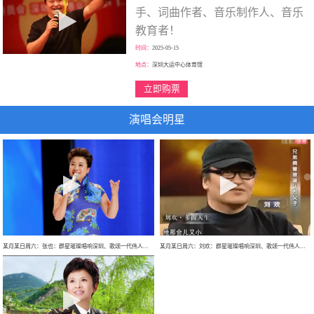
手、词曲作者、音乐制作人、音乐
教育者！
时间：
2025-05-15
地点：
深圳大运中心体育馆
立即购票
演唱会明星
某月某日周六：张也：群星璀璨唱响深圳、歌颂一代伟人、走进新时代、巡回大型演唱会！
某月某日周六：刘欢：群星璀璨唱响深圳、歌颂一代伟人、巡回大型演唱会！