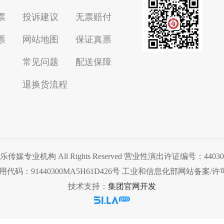
票
投诉建议
无票赔付
票
网站地图
保证真票
常见问题
配送保障
退换货流程
扬扬娱乐传媒专业机构 All Rights Reserved 营业性演出许证编号：4
91440300MA5H61D426号 工业和信息化部网站备案/许可证
技术支持：
集团官网开发