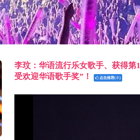
李玟：华语流行乐女歌手、获得第1
受欢迎华语歌手奖”！
点击推荐(
0
)