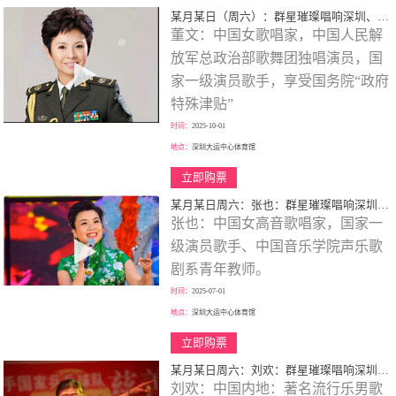
某月某日（周六）：群星璀璨唱响深圳、歌颂一代伟人、春天的故事、大型演唱会！
董文：中国女歌唱家，中国人民解
放军总政治部歌舞团独唱演员，国
家一级演员歌手，享受国务院“政府
特殊津贴”
时间：
2025-10-01
地点：
深圳大运中心体育馆
立即购票
某月某日周六：张也：群星璀璨唱响深圳、歌颂一代伟人、走进新时代、巡回大型演唱会！
张也：中国女高音歌唱家，国家一
级演员歌手、中国音乐学院声乐歌
剧系青年教师。
时间：
2025-07-01
地点：
深圳大运中心体育馆
立即购票
某月某日周六：刘欢：群星璀璨唱响深圳、歌颂一代伟人、巡回大型演唱会！
刘欢：中国内地：著名流行乐男歌