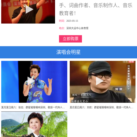
手、词曲作者、音乐制作人、音乐
教育者！
时间：
2025-05-15
地点：
深圳大运中心体育馆
立即购票
演唱会明星
某月某日周六：张也：群星璀璨唱响深圳、歌颂一代伟人、走进新时代、巡回大型演唱会！
某月某日周六：刘欢：群星璀璨唱响深圳、歌颂一代伟人、巡回大型演唱会！