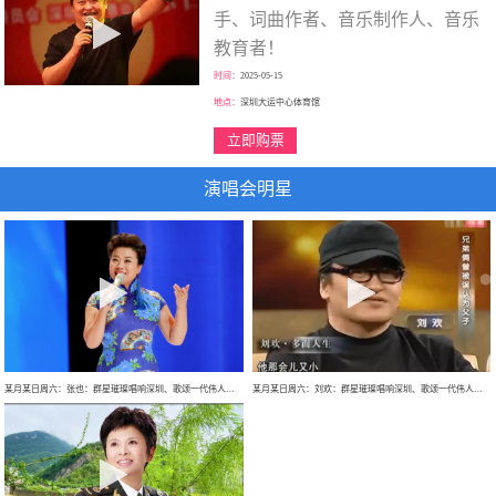
手、词曲作者、音乐制作人、音乐
教育者！
时间：
2025-05-15
地点：
深圳大运中心体育馆
立即购票
演唱会明星
某月某日周六：张也：群星璀璨唱响深圳、歌颂一代伟人、走进新时代、巡回大型演唱会！
某月某日周六：刘欢：群星璀璨唱响深圳、歌颂一代伟人、巡回大型演唱会！