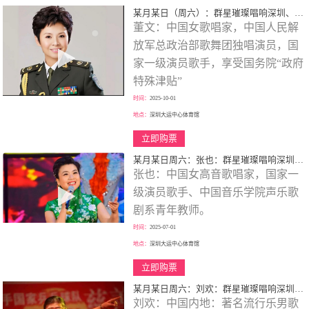
某月某日（周六）：群星璀璨唱响深圳、歌颂一代伟人、春天的故事、大型演唱会！
董文：中国女歌唱家，中国人民解
放军总政治部歌舞团独唱演员，国
家一级演员歌手，享受国务院“政府
特殊津贴”
时间：
2025-10-01
地点：
深圳大运中心体育馆
立即购票
某月某日周六：张也：群星璀璨唱响深圳、歌颂一代伟人、走进新时代、巡回大型演唱会！
张也：中国女高音歌唱家，国家一
级演员歌手、中国音乐学院声乐歌
剧系青年教师。
时间：
2025-07-01
地点：
深圳大运中心体育馆
立即购票
某月某日周六：刘欢：群星璀璨唱响深圳、歌颂一代伟人、巡回大型演唱会！
刘欢：中国内地：著名流行乐男歌