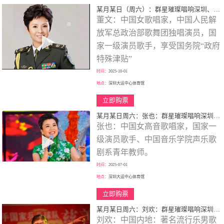
某月某日（周六）：群星璀璨唱响深圳、歌颂一代伟人、春天的故事、大型演唱会！
董文：中国女歌唱家，中国人民解
放军总政治部歌舞团独唱演员，国
家一级演员歌手，享受国务院“政府
特殊津贴”
时间：
2025-10-01
地点：
深圳大运中心体育馆
立即购票
某月某日周六：张也：群星璀璨唱响深圳、歌颂一代伟人、走进新时代、巡回大型演唱会！
张也：中国女高音歌唱家，国家一
级演员歌手、中国音乐学院声乐歌
剧系青年教师。
时间：
2025-07-01
地点：
深圳大运中心体育馆
立即购票
某月某日周六：刘欢：群星璀璨唱响深圳、歌颂一代伟人、巡回大型演唱会！
刘欢：中国内地：著名流行乐男歌