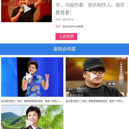
手、词曲作者、音乐制作人、音乐
教育者！
时间：
2025-05-15
地点：
深圳大运中心体育馆
立即购票
演唱会明星
某月某日周六：张也：群星璀璨唱响深圳、歌颂一代伟人、走进新时代、巡回大型演唱会！
某月某日周六：刘欢：群星璀璨唱响深圳、歌颂一代伟人、巡回大型演唱会！