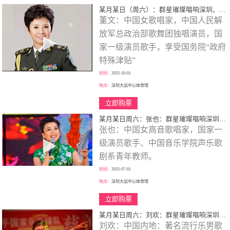
某月某日（周六）：群星璀璨唱响深圳、歌颂一代伟人、春天的故事、大型演唱会！
董文：中国女歌唱家，中国人民解
放军总政治部歌舞团独唱演员，国
家一级演员歌手，享受国务院“政府
特殊津贴”
时间：
2025-10-01
地点：
深圳大运中心体育馆
立即购票
某月某日周六：张也：群星璀璨唱响深圳、歌颂一代伟人、走进新时代、巡回大型演唱会！
张也：中国女高音歌唱家，国家一
级演员歌手、中国音乐学院声乐歌
剧系青年教师。
时间：
2025-07-01
地点：
深圳大运中心体育馆
立即购票
某月某日周六：刘欢：群星璀璨唱响深圳、歌颂一代伟人、巡回大型演唱会！
刘欢：中国内地：著名流行乐男歌