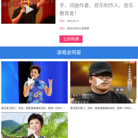
手、词曲作者、音乐制作人、音乐
教育者！
时间：
2025-05-15
地点：
深圳大运中心体育馆
立即购票
演唱会明星
某月某日周六：张也：群星璀璨唱响深圳、歌颂一代伟人、走进新时代、巡回大型演唱会！
某月某日周六：刘欢：群星璀璨唱响深圳、歌颂一代伟人、巡回大型演唱会！