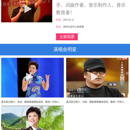
手、词曲作者、音乐制作人、音乐
教育者！
时间：
2025-05-15
地点：
深圳大运中心体育馆
立即购票
演唱会明星
某月某日周六：张也：群星璀璨唱响深圳、歌颂一代伟人、走进新时代、巡回大型演唱会！
某月某日周六：刘欢：群星璀璨唱响深圳、歌颂一代伟人、巡回大型演唱会！