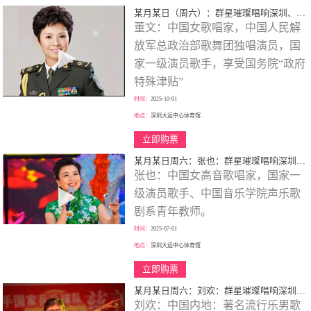
某月某日（周六）：群星璀璨唱响深圳、歌颂一代伟人、春天的故事、大型演唱会！
董文：中国女歌唱家，中国人民解
放军总政治部歌舞团独唱演员，国
家一级演员歌手，享受国务院“政府
特殊津贴”
时间：
2025-10-01
地点：
深圳大运中心体育馆
立即购票
某月某日周六：张也：群星璀璨唱响深圳、歌颂一代伟人、走进新时代、巡回大型演唱会！
张也：中国女高音歌唱家，国家一
级演员歌手、中国音乐学院声乐歌
剧系青年教师。
时间：
2025-07-01
地点：
深圳大运中心体育馆
立即购票
某月某日周六：刘欢：群星璀璨唱响深圳、歌颂一代伟人、巡回大型演唱会！
刘欢：中国内地：著名流行乐男歌