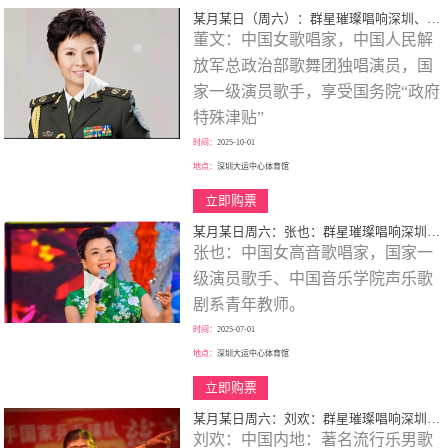
某月某日（周六）：群星璀璨唱响深圳、歌颂一代伟人、春天的故事、大型演唱会！
董文：中国女歌唱家，中国人民解
放军总政治部歌舞团独唱演员，国
家一级演员歌手，享受国务院“政府
特殊津贴”
时间：
2025-10-01
地点：
深圳大运中心体育馆
立即购票
某月某日周六：张也：群星璀璨唱响深圳、歌颂一代伟人、走进新时代、巡回大型演唱会！
张也：中国女高音歌唱家，国家一
级演员歌手、中国音乐学院声乐歌
剧系青年教师。
时间：
2025-07-01
地点：
深圳大运中心体育馆
立即购票
某月某日周六：刘欢：群星璀璨唱响深圳、歌颂一代伟人、巡回大型演唱会！
刘欢：中国内地：著名流行乐男歌