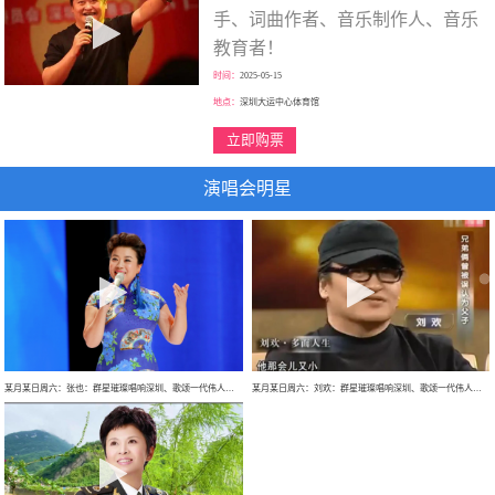
手、词曲作者、音乐制作人、音乐
教育者！
时间：
2025-05-15
地点：
深圳大运中心体育馆
立即购票
演唱会明星
某月某日周六：张也：群星璀璨唱响深圳、歌颂一代伟人、走进新时代、巡回大型演唱会！
某月某日周六：刘欢：群星璀璨唱响深圳、歌颂一代伟人、巡回大型演唱会！