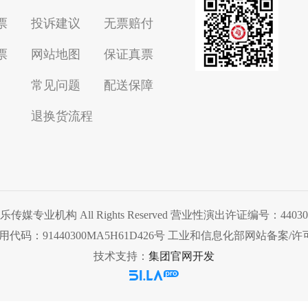
票
投诉建议
无票赔付
票
网站地图
保证真票
常见问题
配送保障
退换货流程
扬扬娱乐传媒专业机构 All Rights Reserved 营业性演出许证编号：4
91440300MA5H61D426号 工业和信息化部网站备案/许可证
技术支持：
集团官网开发