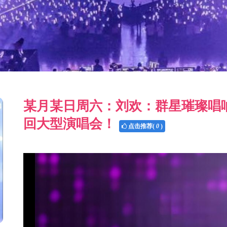
某月某日周六：刘欢：群星璀璨唱
回大型演唱会！
点击推荐(
0
)