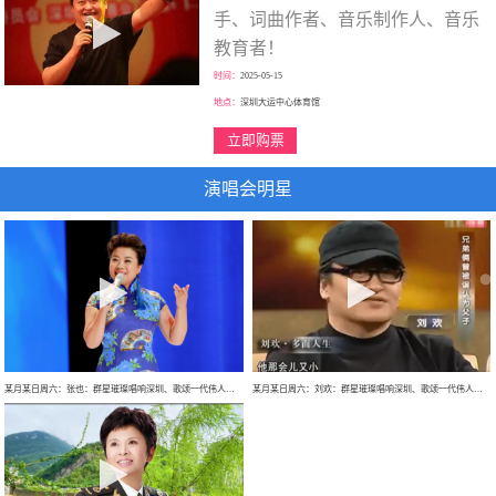
手、词曲作者、音乐制作人、音乐
教育者！
时间：
2025-05-15
地点：
深圳大运中心体育馆
立即购票
演唱会明星
某月某日周六：张也：群星璀璨唱响深圳、歌颂一代伟人、走进新时代、巡回大型演唱会！
某月某日周六：刘欢：群星璀璨唱响深圳、歌颂一代伟人、巡回大型演唱会！