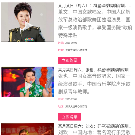
某月某日（周六）：群星璀璨唱响深圳、歌颂一代伟人、春天的故事、大型演唱会！
董文：中国女歌唱家，中国人民解
放军总政治部歌舞团独唱演员，国
家一级演员歌手，享受国务院“政府
特殊津贴”
时间：
2025-10-01
地点：
深圳大运中心体育馆
立即购票
某月某日周六：张也：群星璀璨唱响深圳、歌颂一代伟人、走进新时代、巡回大型演唱会！
张也：中国女高音歌唱家，国家一
级演员歌手、中国音乐学院声乐歌
剧系青年教师。
时间：
2025-07-01
地点：
深圳大运中心体育馆
立即购票
某月某日周六：刘欢：群星璀璨唱响深圳、歌颂一代伟人、巡回大型演唱会！
刘欢：中国内地：著名流行乐男歌